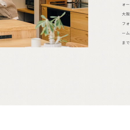
ォ
大
フ
ー
ま