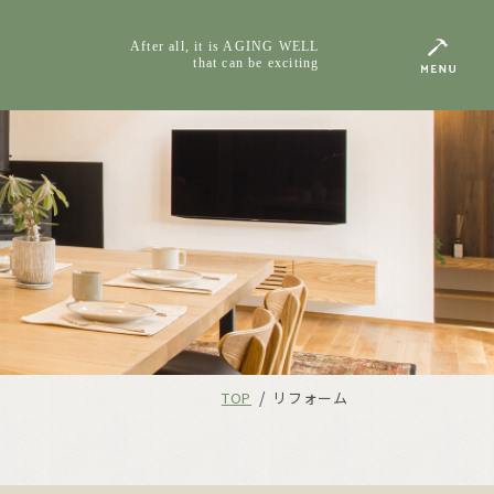
After all, it is AGING WELL
that can be exciting
/
TOP
リフォーム