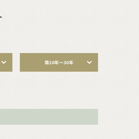
ー
築20年〜30年