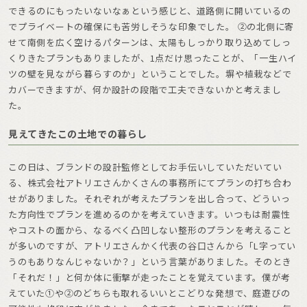
できるのにもったいないなぁという感じと、道路側に開いているの
でプライベートの確保にも苦労しそうな印象でした。 ②の北側に寄
せて南側を広く空けるパターンは、太陽もしっかり取り込めてしっ
くりきたプランもありましたが、1点だけ思ったことが、「一生ハイ
ツの壁を見ながら暮らすのか」ということでした。塀や植栽などで
カバーできますが、何か設計の段階で工夫できないかと考えまし
た。
見えてきたこの土地での暮らし
この日は、ブランドの設計監修としてお手伝いしていただいてい
る、株式会社アトリエさんかくさんの事務所にてプランの打ち合わ
せがありました。それぞれが考えたプランを出し合って、どういっ
た方向性でプランを進めるのかを考えていきます。いつもは耐震性
やコストの面から、なるべく凸凹しない整形のプランを考えること
が多いのですが、アトリエさんかく代表の谷口さんから「L字ってい
うのもありなんじゃないか？」という言葉がありました。そのとき
「それだ！」と何か体に衝撃が走ったことを覚えています。僕が考
えていた①や②のどちらも取れるいいとこどりな発想で、庭遊びの