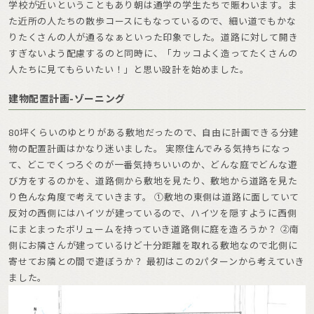
学校が近いということもあり朝は通学の学生たちで賑わいます。ま
た近所の人たちの散歩コースにもなっているので、細い道でもかな
りたくさんの人が通るなぁといった印象でした。道路に対して開き
すぎないよう配慮するのと同時に、「カッコよく造ってたくさんの
人たちに見てもらいたい！」と思い設計を始めました。
建物配置計画-ゾーニング
80坪くらいのゆとりがある敷地だったので、自由に計画できる分建
物の配置計画はかなり迷いました。 実際住んでみる気持ちになっ
て、どこでくつろぐのが一番気持ちいいのか、どんな庭でどんな遊
び方をするのかを、道路側から敷地を見たり、敷地から道路を見た
り色んな角度で考えていきます。 ①敷地の東側は道路に面していて
反対の西側にはハイツが建っているので、ハイツを隠すように西側
にまとまったボリュームを持っていき道路側に庭を造ろうか？ ②南
側にお隣さんが建っているけど十分距離を取れる敷地なので北側に
寄せてお隣との間で遊ぼうか？ 最初はこの2パターンから考えていき
ました。