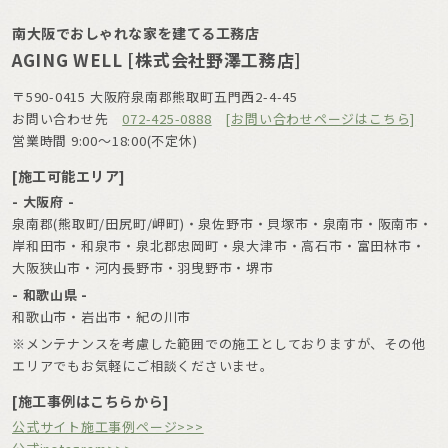
南大阪でおしゃれな家を建てる工務店
AGING WELL [株式会社野澤工務店]
〒590-0415 大阪府泉南郡熊取町五門西2-4-45
お問い合わせ先
072-425-0888
[お問い合わせページはこちら]
営業時間 9:00〜18:00(不定休)
[施工可能エリア]
- 大阪府 -
泉南郡(熊取町/田尻町/岬町)・泉佐野市・貝塚市・泉南市・阪南市・
岸和田市・和泉市・泉北郡忠岡町・泉大津市・高石市・富田林市・
大阪狭山市・河内長野市・羽曳野市・堺市
- 和歌山県 -
和歌山市・岩出市・紀の川市
※メンテナンスを考慮した範囲での施工としておりますが、その他
エリアでもお気軽にご相談くださいませ。
[施工事例はこちらから]
公式サイト施工事例ページ>>>