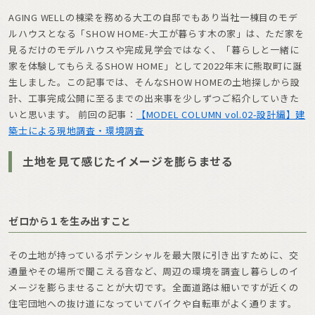
AGING WELLの棟梁を務める大工の自邸でもあり当社一棟目のモデ
ルハウスとなる「SHOW HOME-大工が暮らす木の家」は、ただ家を
見るだけのモデルハウスや完成見学会ではなく、「暮らしと一緒に
家を体験してもらえるSHOW HOME」として2022年末に熊取町に誕
生しました。この記事では、そんなSHOW HOMEの土地探しから設
計、工事完成公開に至るまでの出来事を少しずつご紹介していきた
いと思います。 前回の記事：
【MODEL COLUMN vol.02-設計編】建
築士による現地調査・環境調査
土地を見て感じたイメージを膨らませる
ゼロから１を生み出すこと
その土地が持っているポテンシャルを最大限に引き出すために、交
通量やその場所で聞こえる音など、周辺の環境を調査し暮らしのイ
メージを膨らませることが大切です。全面道路は細いですが近くの
住宅団地への抜け道になっていてバイクや自転車がよく通ります。