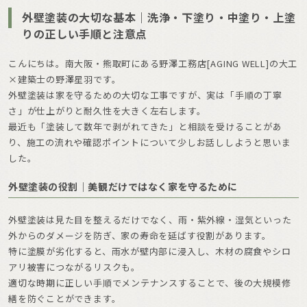
外壁塗装の大切な基本｜洗浄・下塗り・中塗り・上塗
りの正しい手順と注意点
こんにちは。南大阪・熊取町にある野澤工務店[AGING WELL]の大工
×建築士の野澤星羽です。
外壁塗装は家を守るための大切な工事ですが、実は「手順の丁寧
さ」が仕上がりと耐久性を大きく左右します。
最近も「塗装して数年で剥がれてきた」と相談を受けることがあ
り、施工の流れや確認ポイントについて少しお話ししようと思いま
した。
外壁塗装の役割｜美観だけではなく家を守るために
外壁塗装は見た目を整えるだけでなく、雨・紫外線・湿気といった
外からのダメージを防ぎ、家の寿命を延ばす役割があります。
特に塗膜が劣化すると、雨水が壁内部に浸入し、木材の腐食やシロ
アリ被害につながるリスクも。
適切な時期に正しい手順でメンテナンスすることで、後の大規模修
繕を防ぐことができます。