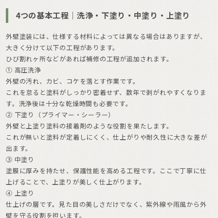
4つの基本工程｜洗浄・下塗り・中塗り・上塗り
外壁塗装には、仕様する材料によっては異なる場合はありますが、
大きく分けて以下の工程があります。
ひび割れヶ所などがあれば補修の工程が追加されます。
① 高圧洗浄
外壁の汚れ、カビ、コケを落とす作業です。
これを怠ると塗料がしっかり密着せず、数年で剥がれやすくなりま
す。洗浄後は十分な乾燥時間も必要です。
② 下塗り（プライマー・シーラー）
外壁と上塗り塗料の接着剤のような役割を果たします。
これが無いと塗料が定着しにくく、仕上がりや耐久性に大きな差が
出ます。
③ 中塗り
塗膜に厚みを持たせ、保護性能を高める工程です。ここで丁寧に仕
上げることで、上塗りが美しく仕上がります。
④ 上塗り
仕上げの層です。見た目の美しさだけでなく、紫外線や雨風から外
壁を守る役割を担います。