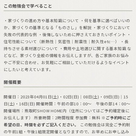
この勉強会で学べること
・家づくりの進め方や基本知識について ・何を基準に選べばいいの
か、家づくりの基準となる「ものさし」を解説 ・家づくりにおいて
失敗の代表的な例 ・後悔しないために押さえておきたいポイント ・
住宅性能について（断熱性｜気密性｜耐震性｜耐久性etc…） ・長
持ちさせる素材選びについて ・費用や土地選びに関する基本知識 な
どなど、家づくり全般の情報をお伝えしますが、各ご家族のお悩み
やご不安に合わせ、お気軽にご相談していただけるようなイベント
にしたいと考えています。
開催概要
開催日：2023年04月01日(土)・02日(日)｜08日(土)・09日(日)｜15
日(土)・16日(日) 開催時間：午前の部10：00～ 午後の部14：00～
開催場所：熊取町SHOW HOME内（住所についてはご予約確定後に
お伝えします） 所要時間：2時間程度 参加費：無料
※ご予約時にご
希望の日、時間を必ずご記入ください。
この勉強会は完全ご予約制
の午前1組・午後1組限定開催となりますので、お早めにお申し込み