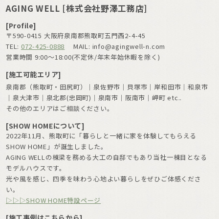
AGING WELL [株式会社野澤工務店]
[Profile]
〒590-0415 大阪府泉南郡熊取町五門西2-4-45
TEL:
072-425-0888
MAIL: info@agingwell-n.com
営業時間 9:00〜18:00(不定休/年末年始休暇を除く)
[施工可能エリア]
泉南郡（熊取町・田尻町）｜泉佐野市｜貝塚市｜岸和田市｜和泉市
｜泉大津市｜泉北郡(忠岡町)｜泉南市｜阪南市｜岬町 etc..
その他のエリアはご相談ください。
[SHOW HOMEについて]
2022年11月、熊取町に「暮らしと一緒に家を体験してもらえる
SHOW HOME」が誕生しました。
AGING WELLの棟梁を務める大工の自邸でもあり当社一棟目となる
モデルハウスです。
光や風を感じ、四季を味わう心地よい暮らしをぜひご体感くださ
い。
▷▷▷SHOW HOME特設ページ
[施工事例はこちらから]