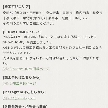
[施工可能エリア]
泉南郡（熊取町・田尻町）｜泉佐野市｜貝塚市｜岸和田市｜和泉市
｜泉大津市｜泉北郡(忠岡町)｜泉南市｜阪南市｜岬町 etc..
その他のエリアはご相談ください。
[SHOW HOMEについて]
2022年11月、熊取町に「暮らしと一緒に家を体験してもらえる
SHOW HOME」が誕生しました。
AGING WELLの棟梁を務める大工の自邸でもあり当社一棟目となる
モデルハウスです。
光や風を感じ、四季を味わう心地よい暮らしをぜひご体感くださ
い。
▷▷▷SHOW HOME特設ページ
[施工事例はこちらから]
▷▷▷施工事例ページ
[Instagramはこちらから]
▷▷▷公式Instagram
[各種勉強会・相談会も開催]