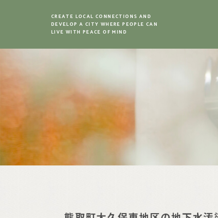
CREATE LOCAL CONNECTIONS AND
DEVELOP A CITY WHERE PEOPLE CAN
LIVE WITH PEACE OF MIND
熊取町大久保東地区の地下水汚