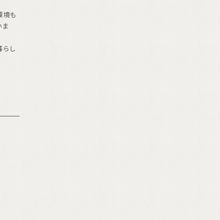
環境も
いま
暮らし