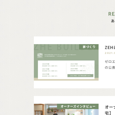
R
あ
ZE
家づくり
2021.
ゼロエ
の公
オー
オーナーズインタビュー
宅】